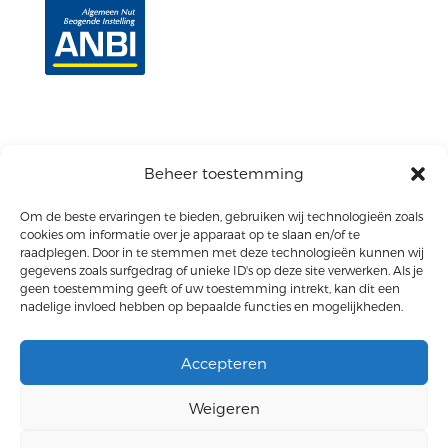
Beheer toestemming
Om de beste ervaringen te bieden, gebruiken wij technologieën zoals
cookies om informatie over je apparaat op te slaan en/of te
© Doopsgezinde Gemeente Aalsmeer
raadplegen. Door in te stemmen met deze technologieën kunnen wij
gegevens zoals surfgedrag of unieke ID's op deze site verwerken. Als je
geen toestemming geeft of uw toestemming intrekt, kan dit een
Privacyverklaring
nadelige invloed hebben op bepaalde functies en mogelijkheden.
Disclaimer
Accepteren
Weigeren