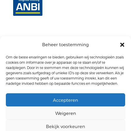
Beheer toestemming
Om de beste ervaringen te bieden, gebruiken wij technologieën zoals
cookies om informatie over je apparaat op te slaan en/of te
© Doopsgezinde Gemeente Aalsmeer
raadplegen. Door in te stemmen met deze technologieën kunnen wij
gegevens zoals surfgedrag of unieke ID's op deze site verwerken. Als je
geen toestemming geeft of uw toestemming intrekt, kan dit een
Privacyverklaring
nadelige invloed hebben op bepaalde functies en mogelijkheden.
Disclaimer
Accepteren
Weigeren
Bekijk voorkeuren